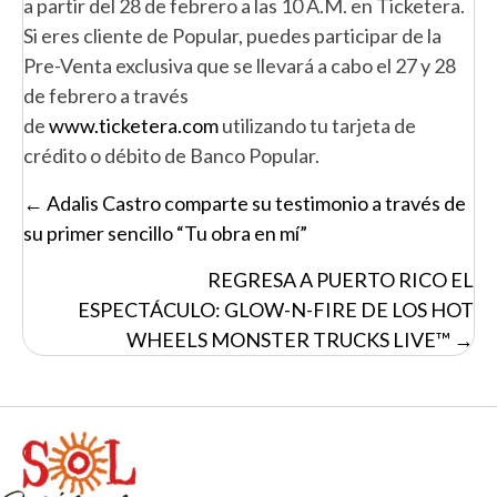
a partir del 28 de febrero a las 10 A.M. en Ticketera.
Si eres cliente de Popular, puedes participar de la
Pre-Venta exclusiva que se llevará a cabo el 27 y 28
de febrero a través
de
www.ticketera.com
utilizando tu tarjeta de
crédito o débito de Banco Popular.
Posts
← Adalis Castro comparte su testimonio a través de
navigation
su primer sencillo “Tu obra en mí”
REGRESA A PUERTO RICO EL
ESPECTÁCULO: GLOW-N-FIRE DE LOS HOT
WHEELS MONSTER TRUCKS LIVE™ →