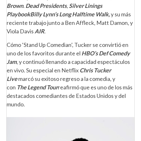
Brown
.
Dead Presidents
,
Silver Linings
Playbook
Billy Lynn’s Long Halftime Walk,
y su más
reciente trabajo junto a
Ben Affleck, Matt Damon, y
Viola Davis
AIR
.
Cómo ‘Stand Up Comedian’, Tucker se convirtió en
uno de los favoritos durante el
HBO’s Def Comedy
Jam
, y continuó llenando a capacidad espectáculos
en vivo. Su especial en Netflix
Chris Tucker
Live
marcó su exitoso regreso a la comedia, y
con
The Legend Tour
reafirmó que es uno de los más
destacados comediantes de Estados Unidos y del
mundo.