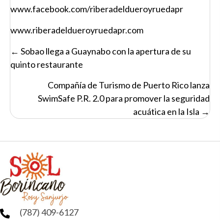
www.facebook.com/riberadeldueroyruedapr
www.riberadeldueroyruedapr.com
Posts
← Sobao llega a Guaynabo con la apertura de su
navigation
quinto restaurante
Compañía de Turismo de Puerto Rico lanza
SwimSafe P.R. 2.0 para promover la seguridad
acuática en la Isla →
(787) 409-6127