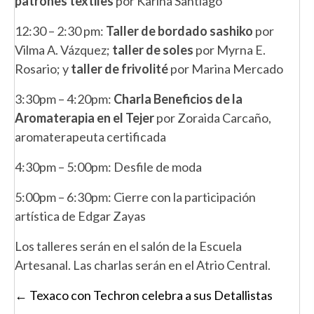
patrones textiles
por Karina Santiago
12:30 – 2:30 pm:
Taller de bordado sashiko
por
Vilma A. Vázquez;
taller de soles
por Myrna E.
Rosario; y
taller de frivolité
por Marina Mercado
3:30pm – 4:20pm:
Charla Beneficios de la
Aromaterapia en el Tejer
por Zoraida Carcaño,
aromaterapeuta certificada
4:30pm – 5:00pm: Desfile de moda
5:00pm – 6:30pm: Cierre con la participación
artística de Edgar Zayas
Los talleres serán en el salón de la Escuela
Artesanal. Las charlas serán en el Atrio Central.
Posts
← Texaco con Techron celebra a sus Detallistas