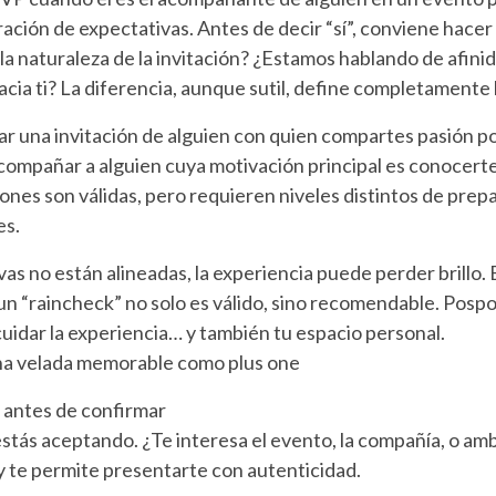
ración de expectativas. Antes de decir “sí”, conviene hace
 la naturaleza de la invitación? ¿Estamos hablando de afini
acia ti? La diferencia, aunque sutil, define completamente 
r una invitación de alguien con quien compartes pasión por 
 acompañar a alguien cuya motivación principal es conocert
nes son válidas, pero requieren niveles distintos de prep
es.
as no están alineadas, la experiencia puede perder brillo. 
 un “raincheck” no solo es válido, sino recomendable. Posp
uidar la experiencia… y también tu espacio personal.
na velada memorable como plus one
n antes de confirmar
stás aceptando. ¿Te interesa el evento, la compañía, o am
y te permite presentarte con autenticidad.