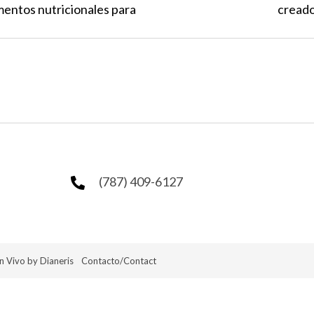
tion
entos nutricionales para
cread
(787) 409-6127
n Vivo by Dianeris
Contacto/Contact