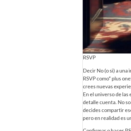
RSVP
Decir No (o si) a una
RSVP como“ plus one” 
crees nuevas experi
En el universo de la
detalle cuenta. No sol
decides compartir es
pero en realidad es u
Confirmar o hacer RS