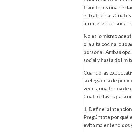
trámite; es una decla
estratégica: ¿Cuál es
un interés personal h
No es lo mismo acepta
o la alta cocina, que
personal. Ambas opcio
social y hasta de límit
Cuando las expectativ
la elegancia de pedir
veces, una forma de c
Cuatro claves para u
1. Define la intenció
Pregúntate por qué e
evita malentendidos 