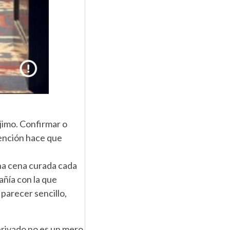
ójimo. Confirmar o
tención hace que
una cena curada cada
pañía con la que
parecer sencillo,
rivado no es un mero