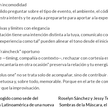
sin incomodidad
do preguntar sobre el tipo de evento, el ambiente, el cód
tra interés y te ayuda a prepararte para aportar a la expe
vas y límites con elegancia
itación tiene una intención distinta a la tuya, comunícalo co
experiencia como tal” pueden alinear el tono desde el inici
l “raincheck” oportuno
e —timing, compañía o contexto—, rechazar con cortesía es 
cantaría en otra ocasión” preserva la relación y tu energí
“plus one” no se trata solo de acompañar, sino de contribuir
spetuosa y, sobre todo, memorable. Porque en el arte de com
 que la improvisación.
cogido como sede del
Roselyn Sánchez y Jessy T
en Latinoamérica de una nueva
Sombras de la Máscara, el 