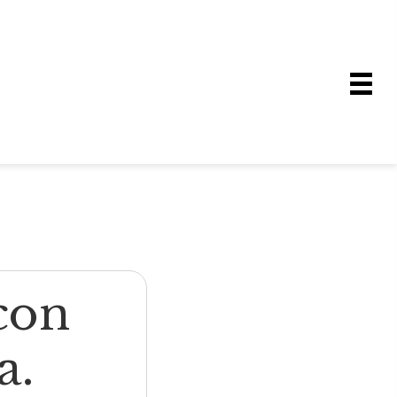
con
a.