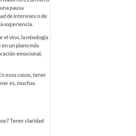
r una pausa
dad de intereses o de
la experiencia.
el vino, la mixología
e en un plano más
aración emocional,
En esos casos, tener
oner es, muchas
bos? Tener claridad