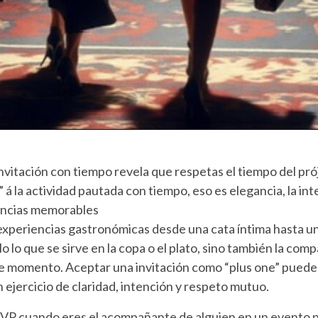
 invitación con tiempo revela que respetas el tiempo del pr
á la actividad pautada con tiempo, eso es elegancia, la in
encias memorables
s experiencias gastronómicas desde una cata íntima hasta 
o lo que se sirve en la copa o el plato, sino también la com
e momento. Aceptar una invitación como “plus one” puede 
n ejercicio de claridad, intención y respeto mutuo.
VP cuando eres el acompañante de alguien en un evento p