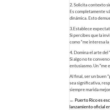
2. Solicita contexto 
Es completamente váli
dinámica. Esto demues
3.Establece expectati
Si percibes que la inv
como “me interesa la 
4. Domina el arte de
Si algo no te convenc
entusiasmo. Un “me en
Al final, ser un buen 
sea significativa, re
siempre marida mejor
Posts
← Puerto Rico es es
lanzamiento oficial 