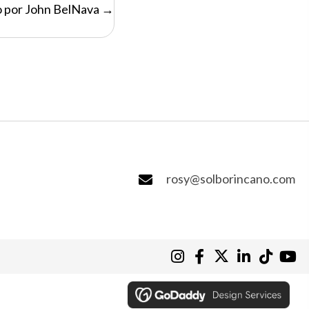
o por John BelNava →
rosy@solborincano.com