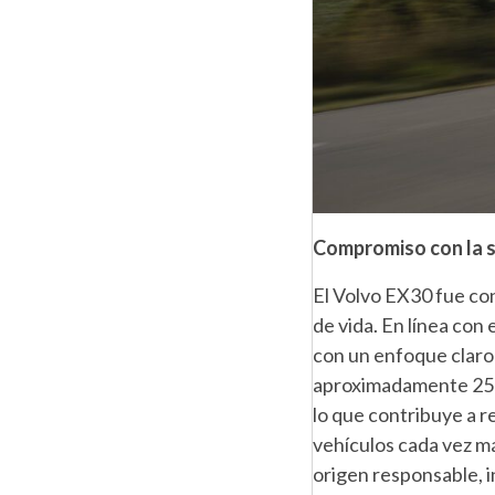
Compromiso con la s
El Volvo EX30 fue con
de vida. En línea con
con un enfoque claro 
aproximadamente 25% 
lo que contribuye a r
vehículos cada vez má
origen responsable, i