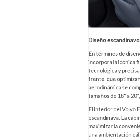
Diseño escandinavo
En términos de diseño
incorpora la icónica 
tecnológica y precisa
frente, que optimizan 
aerodinámica se comp
tamaños de 18” a 20”
El interior del Volvo
escandinava. La cabin
maximizar la convenie
una ambientación cáli