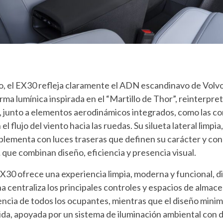
, el EX30 refleja claramente el ADN escandinavo de Volvo.
firma lumínica inspirada en el “Martillo de Thor”, reinterpr
, junto a elementos aerodinámicos integrados, como las cor
el flujo del viento hacia las ruedas. Su silueta lateral limpi
lementa con luces traseras que definen su carácter y con 
,
que combinan diseño, eficiencia y presencia visual.
 EX30 ofrece una experiencia limpia, moderna y funcional, 
a centraliza los principales controles y espacios de alma
ncia de todos los ocupantes, mientras que el diseño minim
da, apoyada por un sistema de iluminación ambiental con d