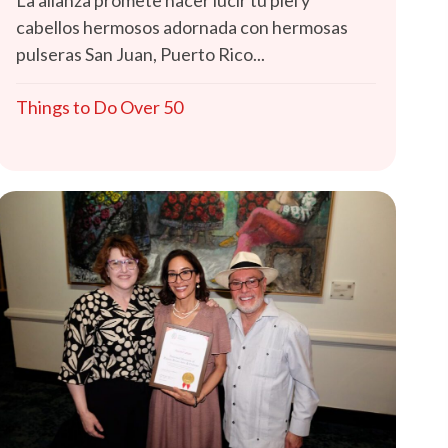
La alianza promete hacer lucir tu piel y
cabellos hermosos adornada con hermosas
pulseras San Juan, Puerto Rico...
Things to Do Over 50