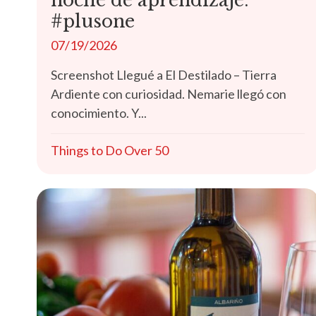
noche de aprendizaje.
#plusone
07/19/2026
Screenshot Llegué a El Destilado – Tierra
Ardiente con curiosidad. Nemarie llegó con
conocimiento. Y...
Things to Do Over 50